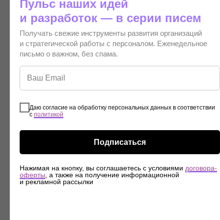
Пульс наших идей
«Многообразие» — это более понятный термин,
и разработок — в серии писем
который позволяет сотрудникам понять, на что
и как они должны обращать внимание в своей
Получать свежие инструменты развития организаций
повседневной деятельности.
и стратегической работы с персоналом. Еженедельное
письмо о важном, без спама.
Материалы для дальнейшей работы HR
Создали пакет методических материалов для
дальнейшего использования в компании для
погружения сотрудников в стратегические
Даю согласие на обработку персональных данных в соответствии
с
политикой
инициативы.
Подписаться
Атмосфера для погружения в концепцию
Подготовили музыкальное и визуальное
Нажимая на кнопку, вы соглашаетесь с условиями
договора-
оформление игры, которое погружало участников
оферты
, а также на получение информационной
и рекламной рассылки
в атмосферу и дополняло смыслы и концептуальные
идеи бизнес-игры.