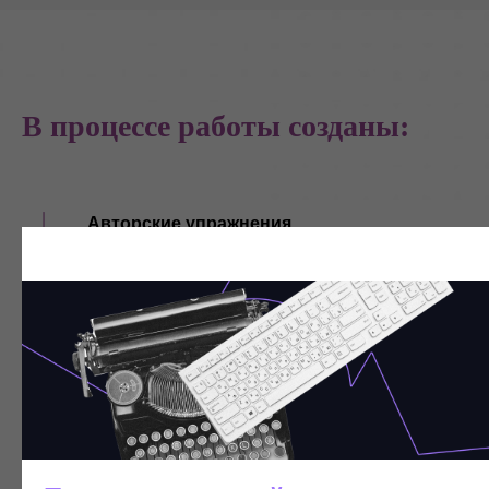
В процессе работы созданы:
Авторские упражнения
Разработаны шесть авторских упражнений, каждое
упражнение связано с ценностью компании и идеей
D&I.
Сценарий под ценности и стратегию
Упражнения объединены единым сценарием,
который учитывает миссию, ценности
и стратегические инициативы компании. В нашем
случае — это «Сила Многообразия».