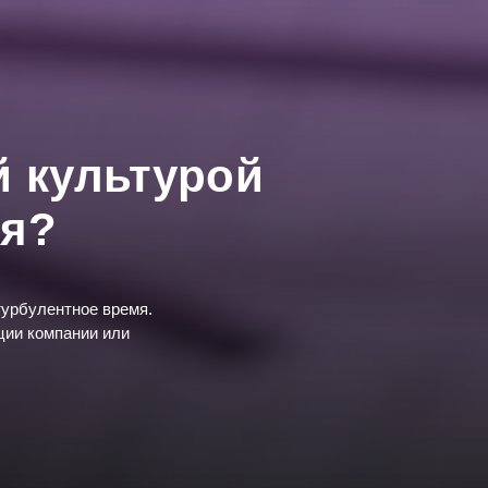
й культурой
мя?
турбулентное время.
ции компании или