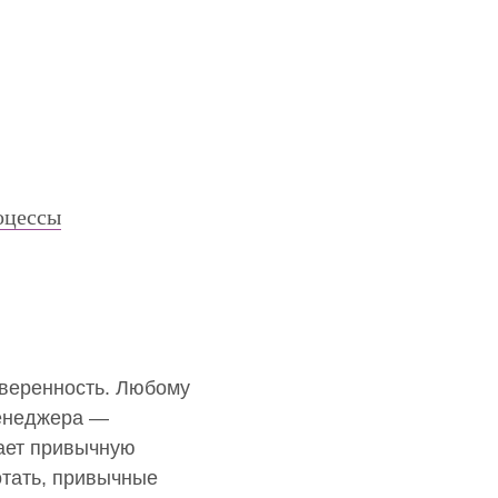
оцессы
уверенность. Любому
менеджера —
ает привычную
тать, привычные