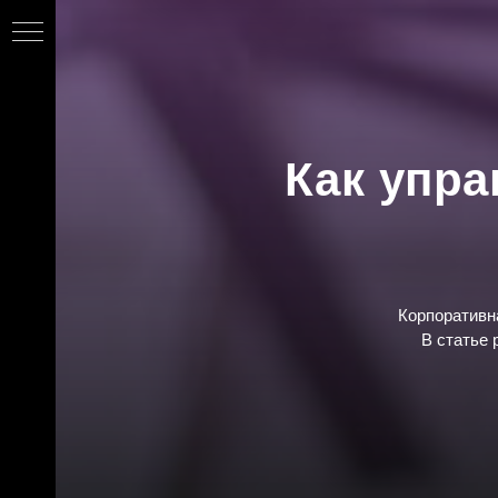
Как упра
Корпоративн
В статье 
сы
ы»