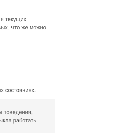
ия текущих
вых. Что же можно
х состояниях.
м поведения,
ыкла работать.