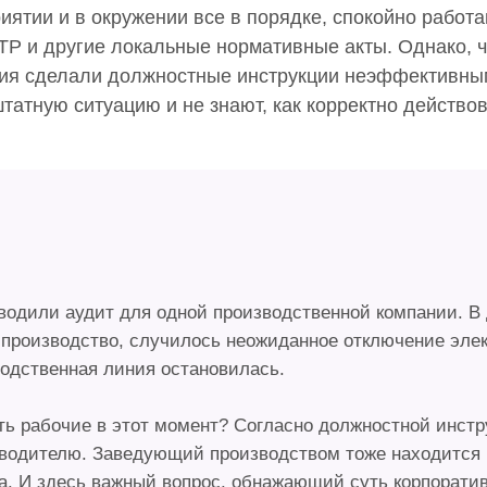
иятии и в окружении все в порядке, спокойно рабо
ТР и другие локальные нормативные акты. Однако, ч
ия сделали должностные инструкции неэффективным
татную ситуацию и не знают, как корректно действо
одили аудит для одной производственной компании. В д
 производство, случилось неожиданное отключение элек
водственная линия остановилась.
ать рабочие в этот момент? Согласно должностной инст
водителю. Заведующий производством тоже находится в
а. И здесь важный вопрос, обнажающий суть корпорати