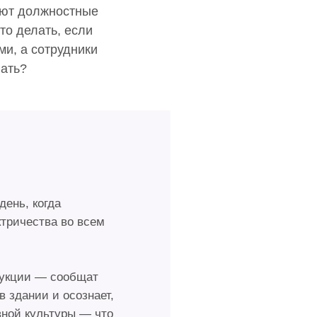
тают должностные
то делать, если
и, а сотрудники
вать?
ень, когда
тричества во всем
рукции — сообщат
 здании и осознает,
вной культуры — что