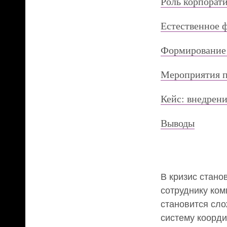
Роль корпорати
Естественное 
Формирование 
Мероприятия п
Кейс: внедрен
Выводы
В кризис стано
сотруднику ко
становится сл
систему коорд