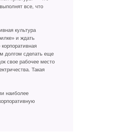
выполнят все, что
тивная культура
рилке» и ждать
е корпоративная
им долгом сделать еще
док свое рабочее место
ктричества. Такая
али наиболее
корпоративную