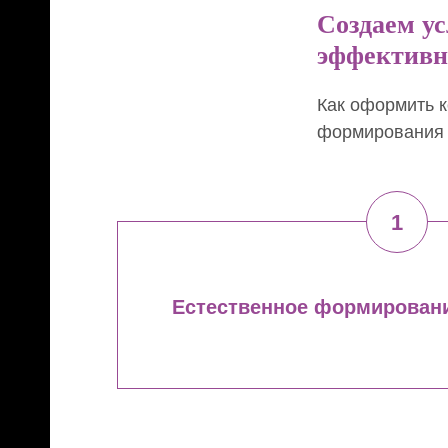
Создаем ус
эффективно
Как оформить к
формирования 
Eстественное формировани