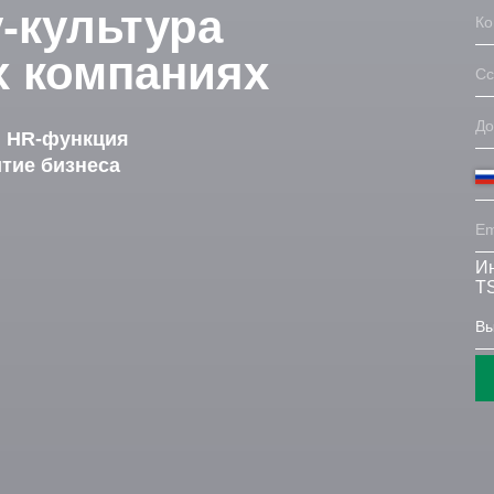
y-культура
х компаниях
и HR-функция
итие бизнеса
Ин
TS