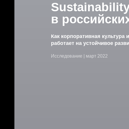
Sustainabilit
в российски
Как корпоративная культура 
работает на устойчивое разв
Исследование | март 2022