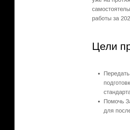
самостоятельн
работы за 202
Цели пр
Передать
подготов
стандарт
Помочь За
для посл