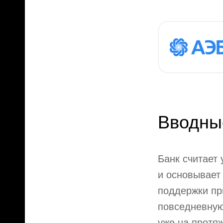
Вводны
Банк считает
и основывает
поддержки пр
повседневную
уже на протя