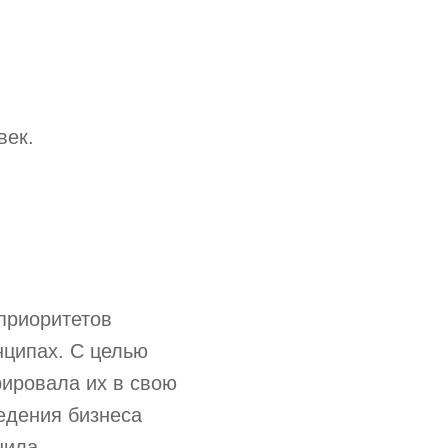
век.
 приоритетов
нципах. С целью
рировала их в свою
едения бизнеса
шила