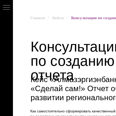
Главная
/
Кейсы
/
Консультации по создан
Консультаци
по созданию
отчета
Кейс «Алмазэргиэнбанк
сы
«Сделай сам!» Отчет о
развитии региональног
ы»
Как самостоятельно сформировать качественный 