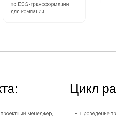
по ESG-трансформации
для компании.
та:
Цикл ра
льс наших идей и разработок — в серии
сем
чать свежие инструменты развития организаций и стратегической рабо
: проектный менеджер,
Проведение тр
рсоналом. Еженедельное письмо о важном, без спама.