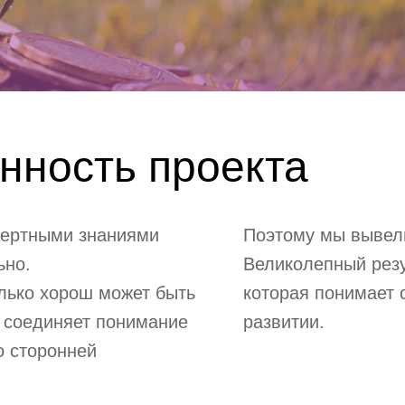
нность проекта
пертными знаниями
Поэтому мы вывел
ьно.
Великолепный резу
олько хорош может быть
которая понимает 
к соединяет понимание
развитии.
о сторонней