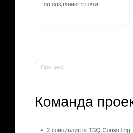
по созданию отчета.
Процесс
Команда проек
Пу
пи
Полу
2 специалиста TSQ Consulting
с пе