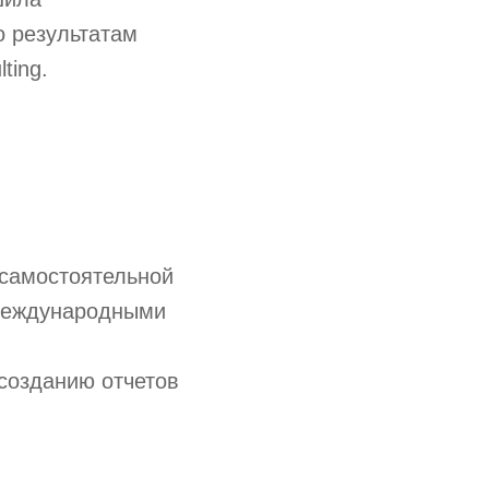
о результатам
ting.
 самостоятельной
 международными
 созданию отчетов