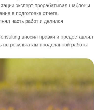
ьтации эксперт прорабатывал шаблоны
ания в подготовке отчета.
лнял часть работ и делился
тикой
onsulting вносил правки и предоставлял
ь по результатам проделанной работы