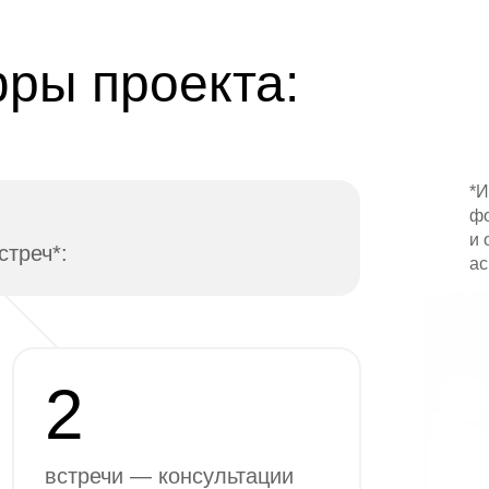
ры проекта:
*И
фо
и 
стреч*:
ас
2
встречи — консультации