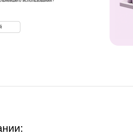
дальнейшего использования?
й
ании: