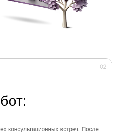
02
бот:
ты
ех консультационных встреч. После