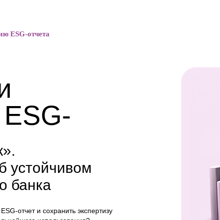
ию ESG-отчета
и
 ESG-
».
б устойчивом
о банка
ESG-отчет и сохранить экспертизу