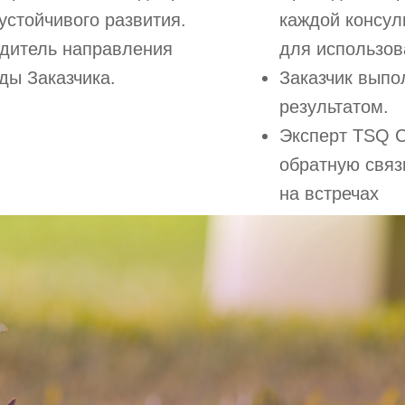
устойчивого развития.
каждой консул
одитель направления
для использов
ды Заказчика.
Заказчик выпо
ю согласие на обработку персональных данных в соответствии с
поли
результатом.
Эксперт TSQ C
Подписаться
обратную связ
на встречах
мая на кнопку, вы соглашаетесь с условиями
договора-оферты
, а также
олучение информационной и рекламной рассылки