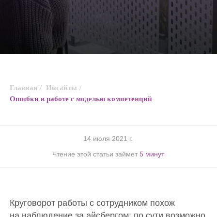
Главная
/
Инсайты
/
Ошибки в работе с моделью компетенций
14 июля 2021 г.
Чтение этой статьи займет
5 минут
Круговорот работы с сотрудником похож
на наблюдение за айсбергом: по сути возможно