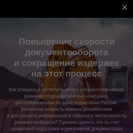
Повышение скорости
документооборота
и сокращение издержек
на этот процесс
Как ускорить и облегчить обмен документами между
разными подразделениями компании,
расположенными по всей территории России,
увеличить скорость обмена документами
и доступность информации и повысить экологичность
документооборота? Причем сделать это за счет
грамотной подготовки нормативной документации