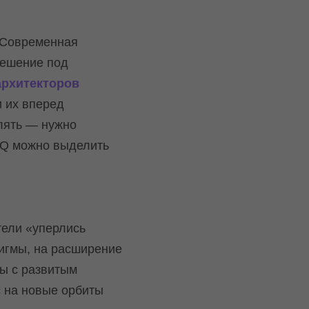
 Современная
решение под
архитекторов
и их вперед
лять — нужно
SQ можно выделить
тели «уперлись
дигмы, на расширение
ы с развитым
с на новые орбиты