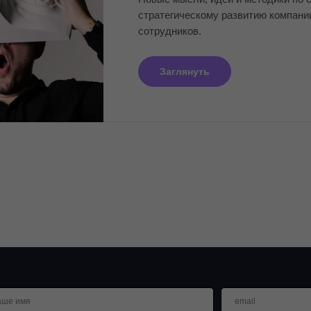
стратегическому развитию компан
сотрудников.
Заглянуть
аше имя
email