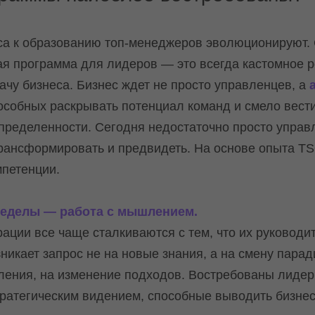
са к образованию топ-менеджеров эволюционируют.
ая программа для лидеров — это всегда кастомное 
ачу бизнеса. Бизнес ждет не просто управленцев, а
пособных раскрывать потенциал команд и смело вест
пределенности. Сегодня недостаточно просто управ
трансформировать и предвидеть. На основе опыта T
петенции.
ределы — работа с мышлением.
ации все чаще сталкиваются с тем, что их руководи
зникает запрос не на новые знания, а на смену пара
ения, на изменение подходов. Востребованы лидер
ратегическим видением, способные выводить бизне