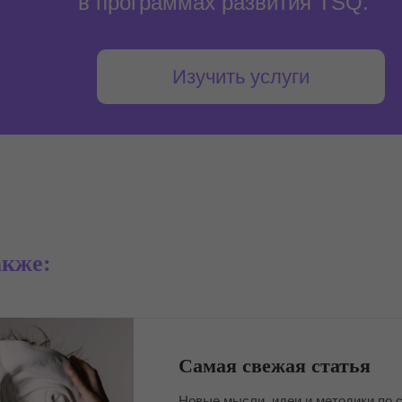
в программах развития TSQ.
Изучить услуги
акже:
Самая свежая статья
Новые мысли, идеи и методики по 