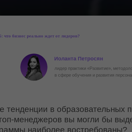
: что бизнес реально ждет от лидеров?
Иоланта Петросян
лидер практики «Развитие», методоло
в сфере обучения и развития персон
е тенденции в образовательных 
топ-менеджеров вы могли бы выд
граммы наиболее востребованы?