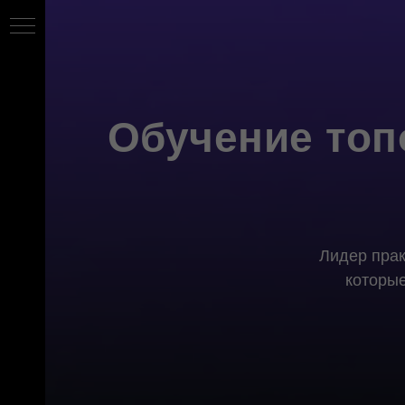
Обучение топо
Лидер прак
которые
сы
ы»