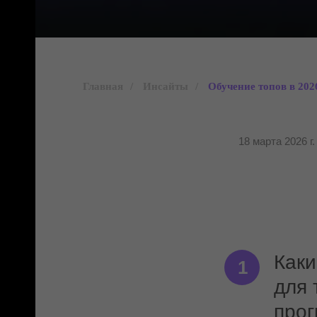
Главная
/
Инсайты
/
Обучение топов в 2026
18 марта 2026 г.
Каки
1
для 
про