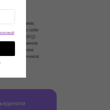
вность,
воим состоянием,
ия, брать на себя
олитикой
й интеллект (EQ)
з модных терминов
гих важнее, чем
один из кирпичиков
е
бъединили