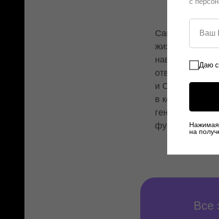
с персон
эмоц
Самые востребо
жизнестойкость
навык перегово
Даю с
ответственност
и Открытое мы
в конкурентное
гений одного»,
Нажимая 
фундамента дл
на получ
Все 