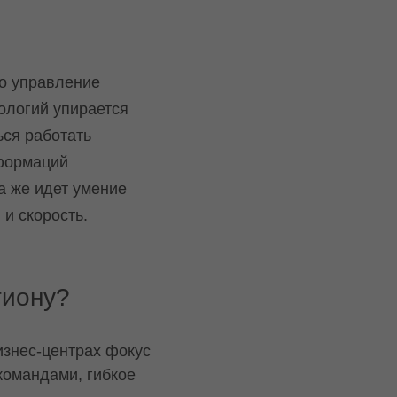
ро управление
ологий упирается
ься работать
сформаций
а же идет умение
и скорость.
гиону?
изнес-центрах фокус
командами, гибкое