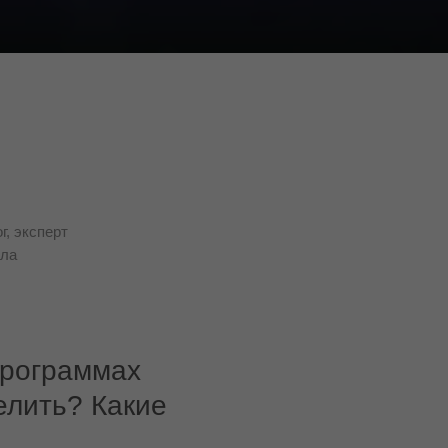
г, эксперт
ала
программах
елить? Какие