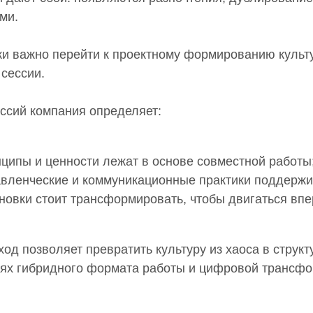
ми.
ки важно перейти к проектному формированию культ
 сессии.
ессий компания определяет:
нципы и ценности лежат в основе совместной работы
авленческие и коммуникационные практики поддержи
новки стоит трансформировать, чтобы двигаться впе
ьс наших идей и разработок — в серии пи
ать свежие инструменты развития организаций и стратегической раб
од позволяет превратить культуру из хаоса в структу
соналом. Еженедельное письмо о важном, без спама.
иях гибридного формата работы и цифровой трансфо