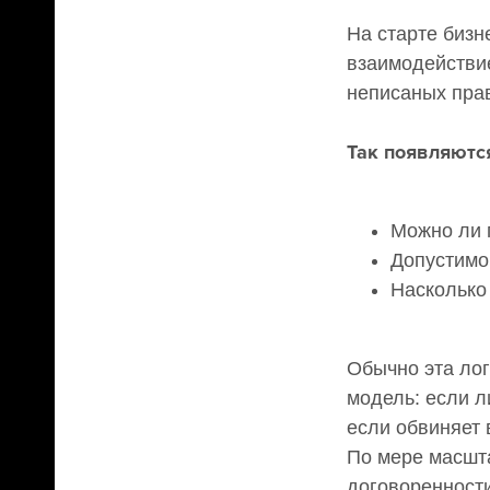
На старте бизн
взаимодействие
неписаных пра
Так появляютс
Можно ли 
Допустимо
Насколько
Обычно эта ло
модель: если л
если обвиняет 
По мере масшт
договоренност