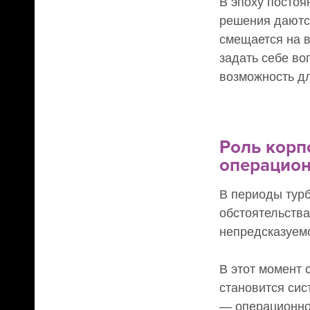
В эпоху постоя
решения даются
смещается на 
задать себе во
возможность д
Роль корп
операцион
В периоды тур
обстоятельства
непредсказуем
В этот момент 
становится сис
— операционно