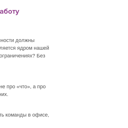
работу
итикой
нности должны
вляется ядром нашей
ограничениях? Без
е про «что», а про
них.
ть команды в офисе,