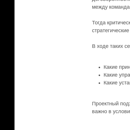
между команда
Тогда критичес
стратегические
В ходе таких с
Какие при
Какие упр
Какие уста
Пул
Получ
Проектный подх
с пер
важно в услов