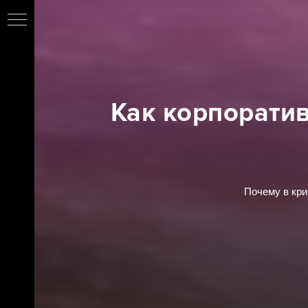
TSQ
Как корпоратив
Почему в кри
сы
ы»