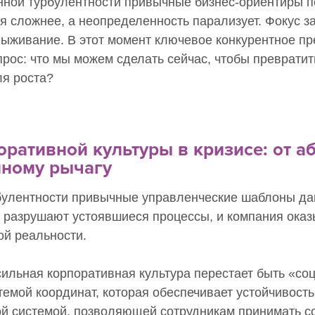
нной турбулентности привычные бизнес-ориентиры п
 сложнее, а неопределенность парализует. Фокус з
выживание. В этот момент ключевое конкурентное п
прос: что мы можем сделать сейчас, чтобы превратит
ля роста?
оративной культуры в кризисе: от а
ному рычагу
булентности привычные управленческие шаблоны да
 разрушают устоявшиеся процессы, и компания оказ
ой реальности.
сильная корпоративная культура перестает быть «со
темой координат, которая обеспечивает устойчивость
й системой, позволяющей сотрудникам принимать с