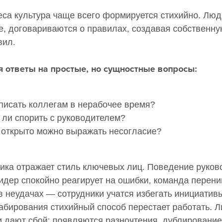
еса культура чаще всего формируется стихийно. Лю
, договариваются о правилах, создавая собственну
вил.
я ответы на простые, но сущностные вопросы:
писать коллегам в нерабочее время?
 ли спорить с руководителем?
 открыто можно выражать несогласие?
гика отражает стиль ключевых лиц. Поведение руко
идер спокойно реагирует на ошибки, команда перени
в неудачах — сотрудники учатся избегать инициатив
абирования стихийный способ перестает работать. 
и дают сбой: появляются разночтения, дублировани