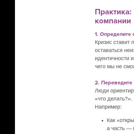
Практика:
Даю
компании
1. Определите
Кризис ставит 
Нажима
на по
оставаться неи
идентичности 
чего мы не см
2. Переведите 
Люди ориентиру
«что делать?».
Например:
Как «откр
а часть —