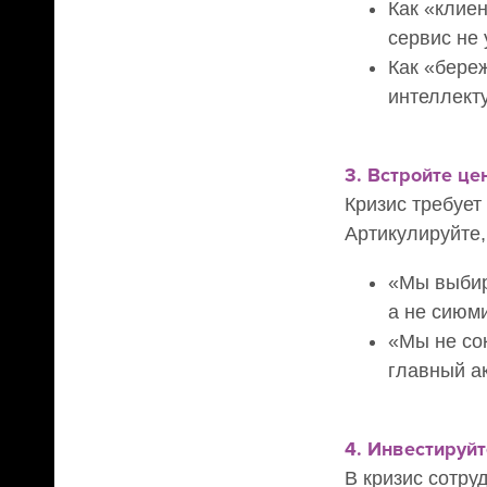
Как «клиен
сервис не
Как «береж
интеллект
3. Встройте ц
Кризис требует
Артикулируйте,
«Мы выбир
а не сиюм
«Мы не со
главный а
4. Инвестируй
В кризис сотру