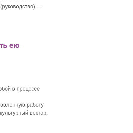
 (руководство) —
ть ею
обой в процессе
равленную работу
культурный вектор,