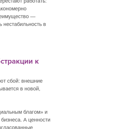
ерестают работать:
акономерно
реимущество —
ь нестабильность в
бстракции к
ют сбой: внешние
ывается в новой,
циальным благом» и
 бизнеса. А ценности
огласованные