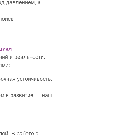
од давлением, а
поиск
-цикл
ний и реальности.
ями:
очная устойчивость,
ем в развитие — наш
ей. В работе с