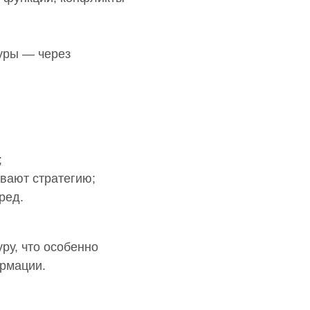
уры — через
;
вают стратегию;
ред.
сем
оты
ру, что особенно
рмации.