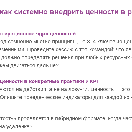
 как системно внедрить ценности в 
 согласие на обработку персональных данных в соответствии с
пол
Подписаться
 операционное ядро ценностей
под сомнение многие принципы, но 3–4 ключевые це
я на кнопку, вы соглашаетесь с условиями
договора-оферты
, а также
лучение информационной и рекламной рассылки
зменными. Проведите сессию с топ-командой: что я
и должно определять решения при любых ресурсных 
ожем двигаться дальше?
ценности в конкретные практики и KPI
ются на действия, а не на лозунги. Ценность — это н
 Опишите поведенческие индикаторы для каждой из 
ытость» проявляется в гибридном формате, когда час
 на удаленке?