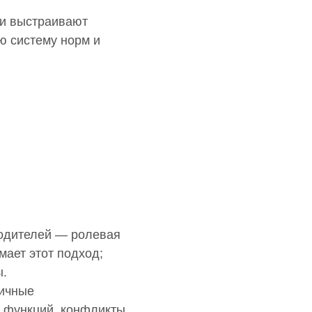
ди выстраивают
ю систему норм и
водителей — ролевая
мает этот подход;
ы.
Личные
е функций, конфликты