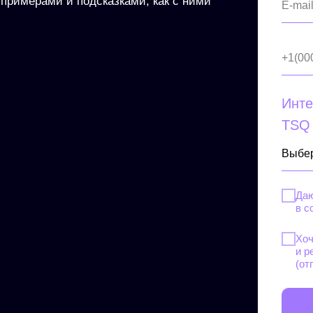
примерами и подсказками, как с ними
E-mai
+1(00
Инте
TSQ 
Даю
в с
Хоч
и р
(от