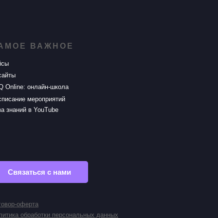
АМОЕ ВАЖНОЕ
йсы
сайты
Q Online: онлайн-школа
списание мероприятий
а знаний в YouTube
Связаться с нами
говор-оферта
литика обработки персональных данных