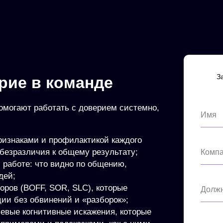
З
рие в команде
омогают работать с доверием системно,
Имя
ризнаками и профилактикой каждого
 безразличия к общему результату;
Комп
 работе: что видно по общению,
дей;
оров (BOFF, SOR, SLC), которые
Должн
ии без обвинений и «разборок»;
евые когнитивные искажения, которые