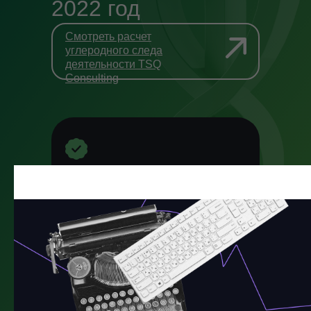
2022 год
Смотреть расчет
углеродного следа
деятельности TSQ
Consulting
В TSQ Consulting мы понимаем
важность защиты окружающей
среды и вносим свой вклад
в обеспечение устойчивого
будущего
Поэтому мы приняли решение
компенсировать часть своего
углеродного следа путём посадки