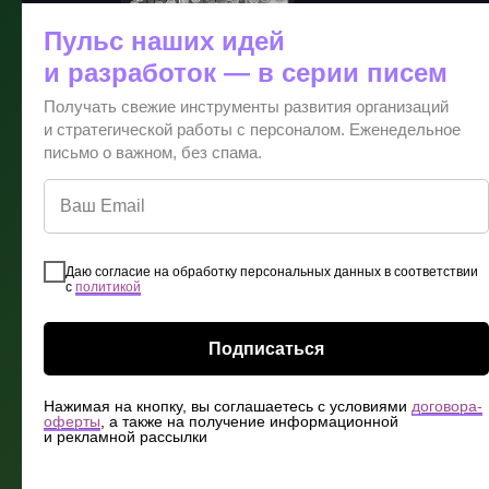
деревьев. Мы знаем, что бизнес-
Пульс наших идей
операции могут оказывать
значительное влияние
и разработок — в серии писем
на окружающую среду, и именно
Получать свежие инструменты развития организаций
поэтому мы рады внести свой
и стратегической работы с персоналом. Еженедельное
вклад в минимизацию этого
письмо о важном, без спама.
воздействия.
Даю согласие на обработку персональных данных в соответствии
с
политикой
Подписаться
Нажимая на кнопку, вы соглашаетесь с условиями
договора-
оферты
, а также на получение информационной
и рекламной рассылки