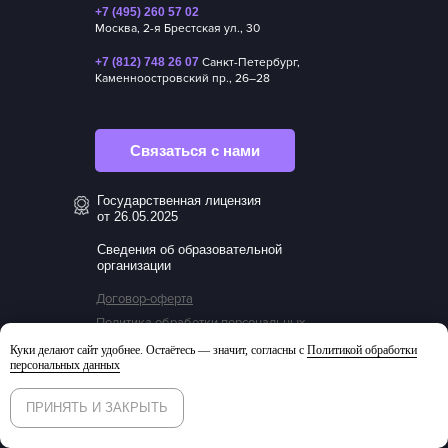
+7 (495) 260 57 02
Москва, 2-я Брестская ул., 30
+7 (812) 748 26 07
Санкт-Петербург,
Каменноостровский пр., 26–28
Связаться с нами
Государственная лицензия
от 26.05.2025
Сведения об образовательной
организации
Договор-оферта
Политика обработки персональных
данных
Куки делают сайт удобнее. Остаётесь — значит, согласны с
Политикой обработки
Согласие на получение рассылки
персональных данных
Согласие сотрудников на публикацию
данных
ПРИНЯТЬ И ЗАКРЫТЬ
ESG-политики TSQ Consulting